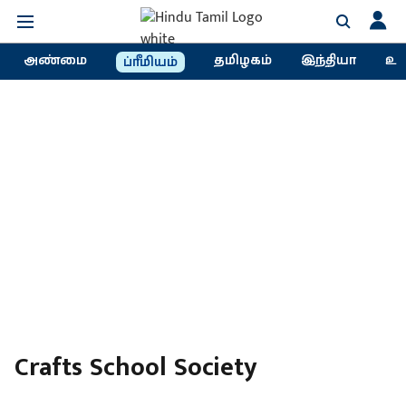
அண்மை
தமிழகம்
இந்தியா
உல
ப்ரீமியம்
Crafts School Society