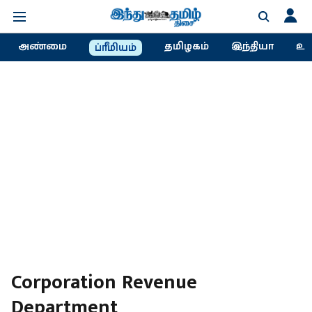
அண்மை
தமிழகம்
இந்தியா
உல
ப்ரீமியம்
Corporation Revenue
Department