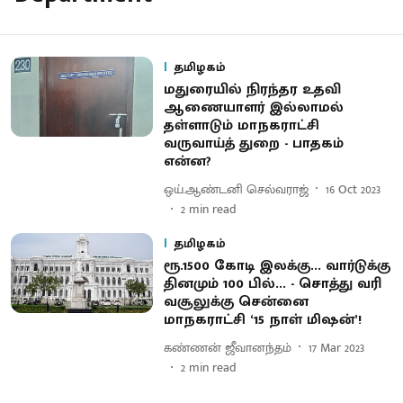
தமிழகம்
மதுரையில் நிரந்தர உதவி
ஆணையாளர் இல்லாமல்
தள்ளாடும் மாநகராட்சி
வருவாய்த் துறை - பாதகம்
என்ன?
ஒய்.ஆண்டனி செல்வராஜ்
16 Oct 2023
2
min read
தமிழகம்
ரூ.1500 கோடி இலக்கு... வார்டுக்கு
தினமும் 100 பில்... - சொத்து வரி
வசூலுக்கு சென்னை
மாநகராட்சி ‘15 நாள் மிஷன்’!
கண்ணன் ஜீவானந்தம்
17 Mar 2023
2
min read