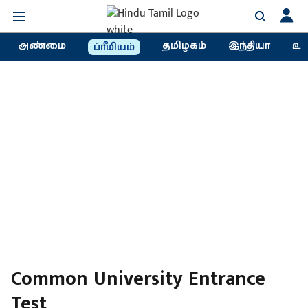
அண்மை
தமிழகம்
இந்தியா
உல
ப்ரீமியம்
Common University Entrance
Test