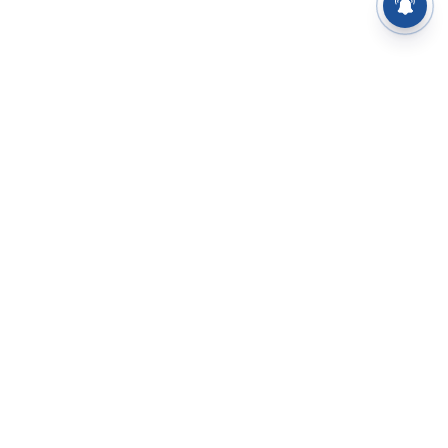
⌄
செய்திகள்