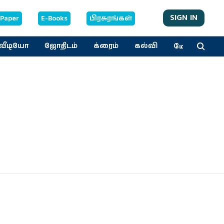
SIGN IN
-Paper
E-Books
பிரசுரங்கள்
மேலும்
வீடியோ
ஜோதிடம்
க்ரைம்
கல்வி