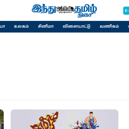
E
யா
உலகம்
சினிமா
விளையாட்டு
வணிகம்