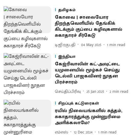
தமிழகம்
கோவை | சாலையோர
திறந்தவெளியில் தேங்கிக்
கிடக்கும் குப்பை கழிவுகளால்
சுகாதாரச் சீர்கேடு
டி.ஜி.ரகுபதி
04 May 2025
1
min read
இந்தியா
கேஜ்ரிவாலின் கட்-அவுட்டை
யமுனையில் மூழ்கச் செய்து
டெல்லி பாஜகவினர் நூதன
பிரச்சாரம்
செய்திப்பிரிவு
25 Jan 2025
2
min read
சிறப்புக் கட்டுரைகள்
ரயில் நிலையங்களில் சுத்தம்,
சுகாதாரத்துக்கு முன்னுரிமை
அளிக்கலாமே?
எம்எஸ்
12 Dec 2024
1
min read