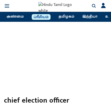
அண்மை
தமிழகம்
இந்தியா
உல
ப்ரீமியம்
chief election officer