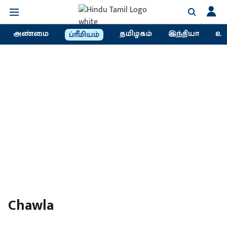
அண்மை
தமிழகம்
இந்தியா
உல
ப்ரீமியம்
Chawla