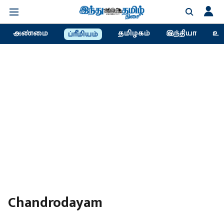
அண்மை
தமிழகம்
இந்தியா
உல
ப்ரீமியம்
Chandrodayam