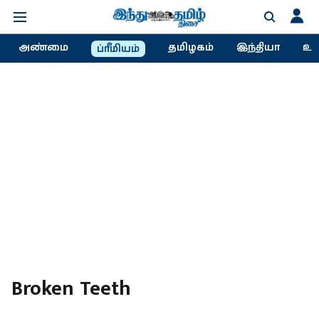
அண்மை
தமிழகம்
இந்தியா
உல
ப்ரீமியம்
Broken Teeth