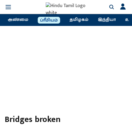
அண்மை
தமிழகம்
இந்தியா
உல
ப்ரீமியம்
Bridges broken