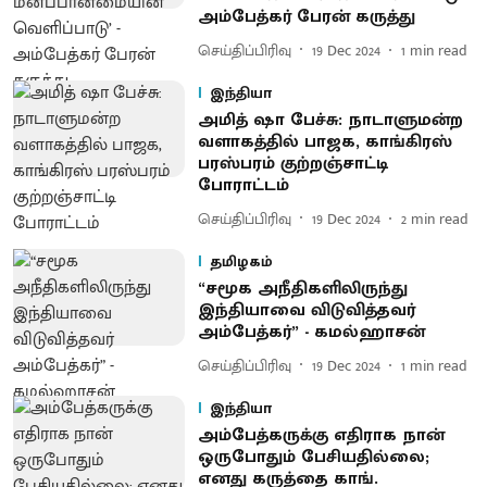
அம்பேத்கர் பேரன் கருத்து
செய்திப்பிரிவு
19 Dec 2024
1
min read
இந்தியா
அமித் ஷா பேச்சு: நாடாளுமன்ற
வளாகத்தில் பாஜக, காங்கிரஸ்
பரஸ்பரம் குற்றஞ்சாட்டி
போராட்டம்
செய்திப்பிரிவு
19 Dec 2024
2
min read
தமிழகம்
“சமூக அநீதிகளிலிருந்து
இந்தியாவை விடுவித்தவர்
அம்பேத்கர்” - கமல்ஹாசன்
செய்திப்பிரிவு
19 Dec 2024
1
min read
இந்தியா
அம்பேத்கருக்கு எதிராக நான்
ஒருபோதும் பேசியதில்லை;
எனது கருத்தை காங்.