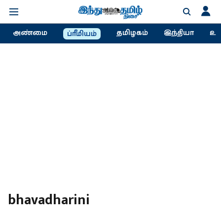
அண்மை
தமிழகம்
இந்தியா
உல
ப்ரீமியம்
bhavadharini