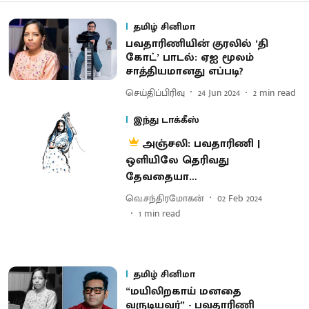
தமிழ் சினிமா
பவதாரிணியின் குரலில் ‘தி
கோட்’ பாடல்: ஏஐ மூலம்
சாத்தியமானது எப்படி?
செய்திப்பிரிவு
24 Jun 2024
2
min read
இந்து டாக்கீஸ்
அஞ்சலி: பவதாரிணி |
ஒளியிலே தெரிவது
தேவதையா…
வெ.சந்திரமோகன்
02 Feb 2024
1
min read
தமிழ் சினிமா
“மயிலிறகாய் மனதை
வருடியவர்” - பவதாரிணி