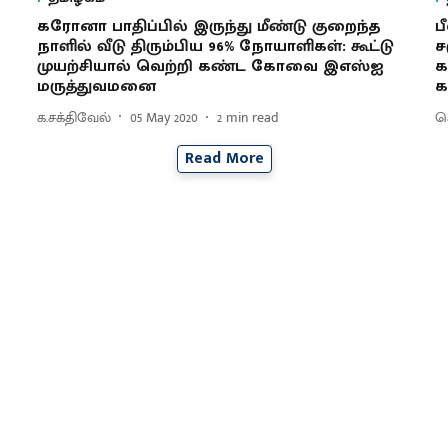
கரோனா பாதிப்பில் இருந்து மீண்டு குறைந்த
ப
நாளில் வீடு திரும்பிய 96% நோயாளிகள்: கூட்டு
ச
முயற்சியால் வெற்றி கண்ட கோவை இஎஸ்ஐ
க
மருத்துவமனை
க
க.சக்திவேல்
05 May 2020
2
min read
செ
Read More