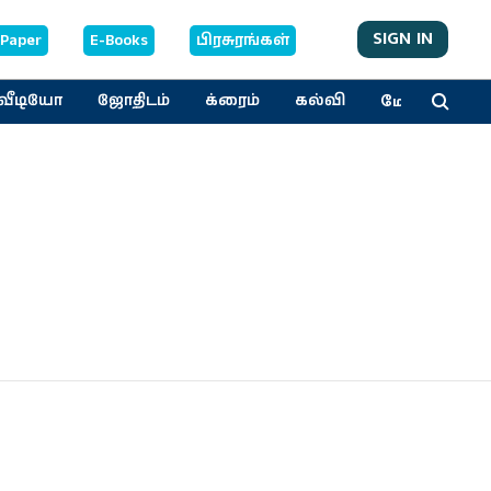
SIGN IN
-Paper
E-Books
பிரசுரங்கள்
மேலும்
வீடியோ
ஜோதிடம்
க்ரைம்
கல்வி