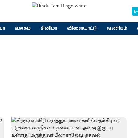
E
யா
உலகம்
சினிமா
விளையாட்டு
வணிகம்