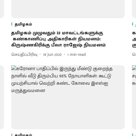
தமிழகம்
தமிழகம் முழுவதும் 33 மாவட்டங்களுக்கு
க
கண்காணிப்பு அதிகாரிகள் நியமனம்:
அ
கிருஷ்ணகிரிக்கு பீலா ராஜேஷ் நியமனம்
க
செய்திப்பிரிவு
18 Jun 2020
1
min read
செ
தமிழகம்