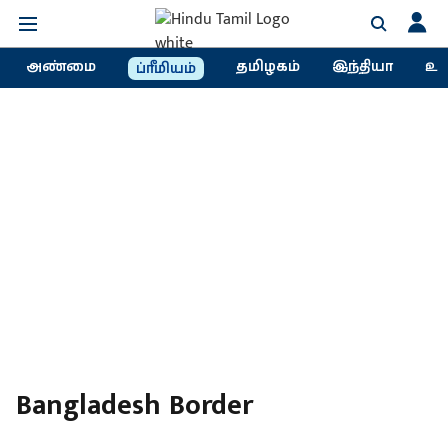
அண்மை
தமிழகம்
இந்தியா
உல
ப்ரீமியம்
Bangladesh Border