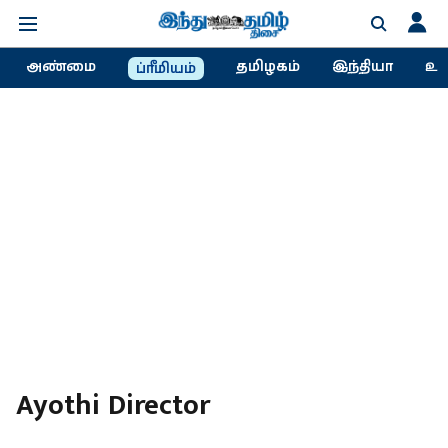
அண்மை
தமிழகம்
இந்தியா
உல
ப்ரீமியம்
Ayothi Director