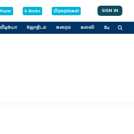
SIGN IN
-Paper
E-Books
பிரசுரங்கள்
மேலும்
வீடியோ
ஜோதிடம்
க்ரைம்
கல்வி