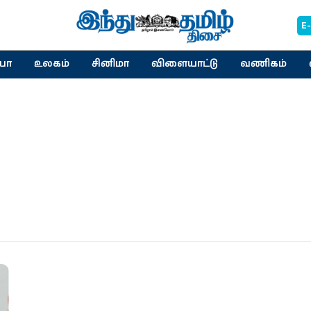
E
யா
உலகம்
சினிமா
விளையாட்டு
வணிகம்