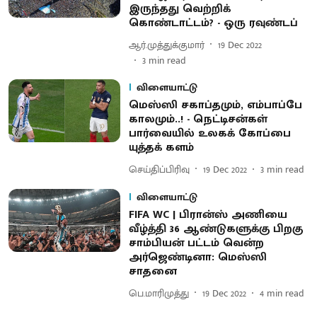
இருந்தது வெற்றிக்
கொண்டாட்டம்? - ஒரு ரவுண்டப்
ஆர்.முத்துக்குமார்
19 Dec 2022
3
min read
விளையாட்டு
மெஸ்ஸி சகாப்தமும், எம்பாப்பே
காலமும்..! - நெட்டிசன்கள்
பார்வையில் உலகக் கோப்பை
யுத்தக் களம்
செய்திப்பிரிவு
19 Dec 2022
3
min read
விளையாட்டு
FIFA WC | பிரான்ஸ் அணியை
வீழ்த்தி 36 ஆண்டுகளுக்கு பிறகு
சாம்பியன் பட்டம் வென்ற
அர்ஜெண்டினா: மெஸ்ஸி
சாதனை
பெ.மாரிமுத்து
19 Dec 2022
4
min read