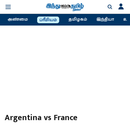
அண்மை
தமிழகம்
இந்தியா
உல
ப்ரீமியம்
Argentina vs France