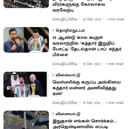
வீரர்களுக்கு கோலாகல
வரவேற்பு
செய்திப்பிரிவு
20 Dec 2022
1
min read
தொழில்நுட்பம்
25 ஆண்டு கால கூகுள்
வரலாற்றில் ‘கத்தார் இறுதிப்
போட்டி’ தேடல்தான் டாப்: சுந்தர்
பிச்சை
செய்திப்பிரிவு
19 Dec 2022
1
min read
விளையாட்டு
மெஸ்ஸிக்கு கருப்பு அங்கியை
கத்தார் மன்னர் அணிவித்தது
ஏன்?
செய்திப்பிரிவு
19 Dec 2022
1
min read
விளையாட்டு
இதுதான் எங்கள் சொர்க்கம்…
அர்ஜென்டினாவில் எப்படி