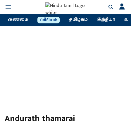
அண்மை
தமிழகம்
இந்தியா
உல
ப்ரீமியம்
Andurath thamarai