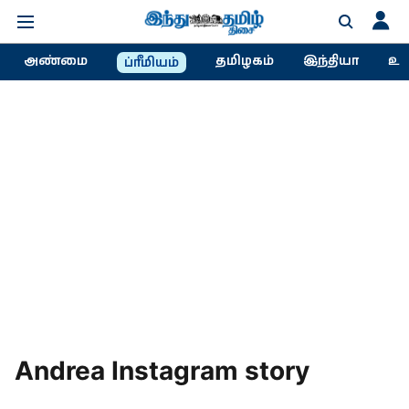
அண்மை
தமிழகம்
இந்தியா
உல
ப்ரீமியம்
Andrea Instagram story