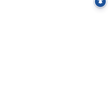
⌄
செய்திகள்