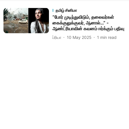
தமிழ் சினிமா
“போர் முடிந்துவிடும், தலைவர்கள்
கைக்குலுக்குவர், ஆனால்…” -
ஆண்ட்ரியாவின் கவனம் ஈர்க்கும் பதிவு
ப்ரியா
10 May 2025
1
min read