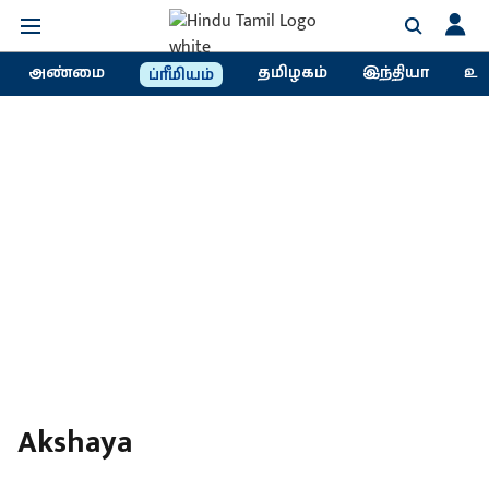
அண்மை
தமிழகம்
இந்தியா
உல
ப்ரீமியம்
Akshaya