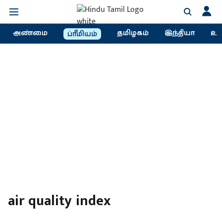
அண்மை
தமிழகம்
இந்தியா
உல
ப்ரீமியம்
air quality index