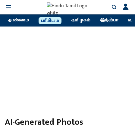
அண்மை
தமிழகம்
இந்தியா
உல
ப்ரீமியம்
AI-Generated Photos