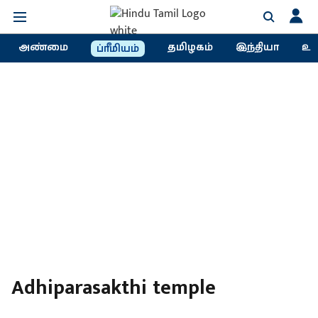
அண்மை
தமிழகம்
இந்தியா
உல
ப்ரீமியம்
Adhiparasakthi temple