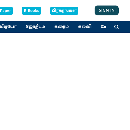
SIGN IN
-Paper
E-Books
பிரசுரங்கள்
மேலும்
வீடியோ
ஜோதிடம்
க்ரைம்
கல்வி