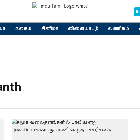
E
யா
உலகம்
சினிமா
விளையாட்டு
வணிகம்
anth