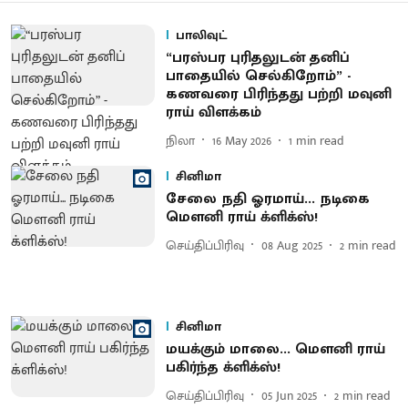
பாலிவுட்
“பரஸ்பர புரிதலுடன் தனிப்
பாதையில் செல்கிறோம்” -
கணவரை பிரிந்​தது பற்றி மவுனி
ராய் விளக்​கம்
நிலா
16 May 2026
1
min read
சினிமா
சேலை நதி ஓரமாய்... நடிகை
மௌனி ராய் க்ளிக்ஸ்!
செய்திப்பிரிவு
08 Aug 2025
2
min read
சினிமா
மயக்கும் மாலை... மௌனி ராய்
பகிர்ந்த க்ளிக்ஸ்!
செய்திப்பிரிவு
05 Jun 2025
2
min read