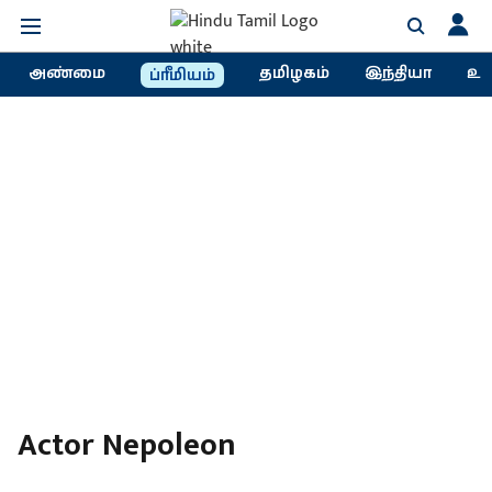
அண்மை
தமிழகம்
இந்தியா
உல
ப்ரீமியம்
Actor Nepoleon