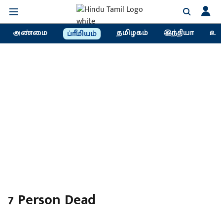
அண்மை
தமிழகம்
இந்தியா
உல
ப்ரீமியம்
7 Person Dead