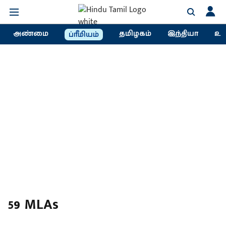
அண்மை
தமிழகம்
இந்தியா
உல
ப்ரீமியம்
59 MLAs