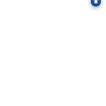
⌄
செய்திகள்