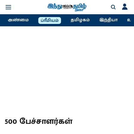
அண்மை
தமிழகம்
இந்தியா
உல
ப்ரீமியம்
500 பேச்சாளர்கள்