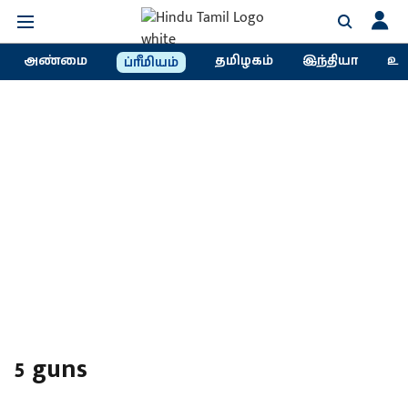
அண்மை
தமிழகம்
இந்தியா
உல
ப்ரீமியம்
5 guns