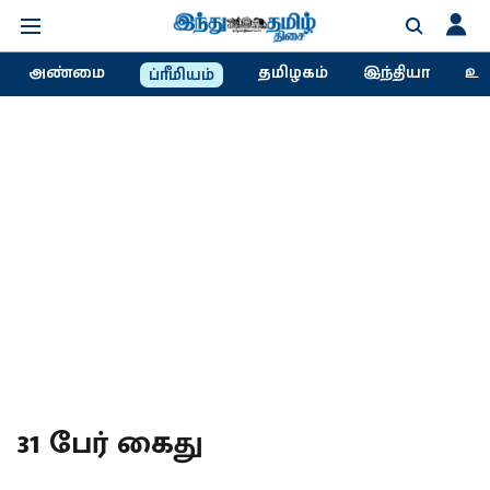
அண்மை
தமிழகம்
இந்தியா
உல
ப்ரீமியம்
31 பேர் கைது