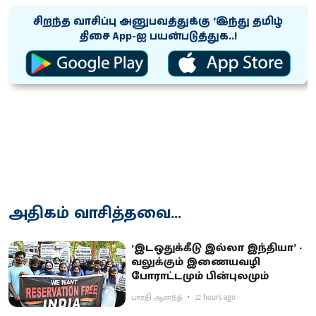
சிறந்த வாசிப்பு அனுபவத்துக்கு ‘இந்து தமிழ்
திசை App-ஐ பயன்படுத்துக..!
அதிகம் வாசித்தவை...
‘இடஒதுக்கீடு இல்லா இந்தியா’ -
வலுக்கும் இணையவழி
போராட்டமும் பின்புலமும்
பாரதி ஆனந்த்
22 hours ago