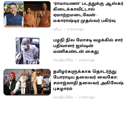
‘ராமாயணா’ படத்துக்கு ஆஸ்கர்
கிடைக்காவிட்டால்
ஏமாற்றமடைவேன் -
மகாராஷ்டிர முதல்வர் பகிர்வு
ப்ரியா
20 hours ago
பழநி நில மோசடி வழக்கில் சார்
பதிவாளர் ஜஸ்டின்
மணிகண்டன் கைது
செய்திப்பிரிவு
14 hours ago
தமிழர்களுக்காக தொடர்ந்து
போராடிய தலைவர் வைகோ:
சமாஜ்வாதி தலைவர் அகிலேஷ்
புகழாரம்
செய்திப்பிரிவு
17 hours ago