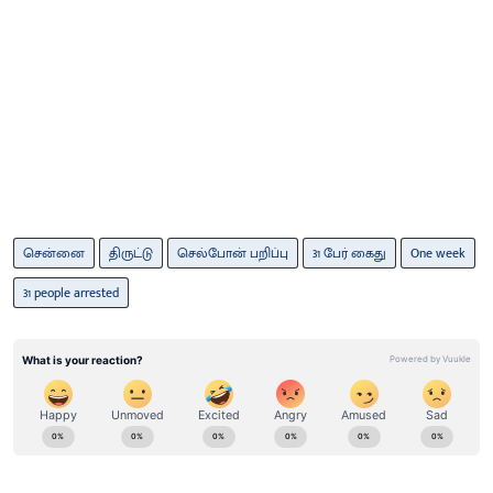
சென்னை
திருட்டு
செல்போன் பறிப்பு
31 பேர் கைது
One week
31 people arrested