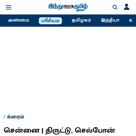
அண்மை
தமிழகம்
இந்தியா
உல
ப்ரீமியம்
க்ரைம்
சென்னை | திருட்டு, செல்போன்