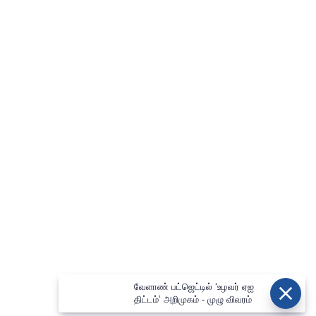
வேளாண் பட்ஜெட்டில் ‘உழவர் ஏஐ
திட்டம்’ அறிமுகம் - முழு விவரம்