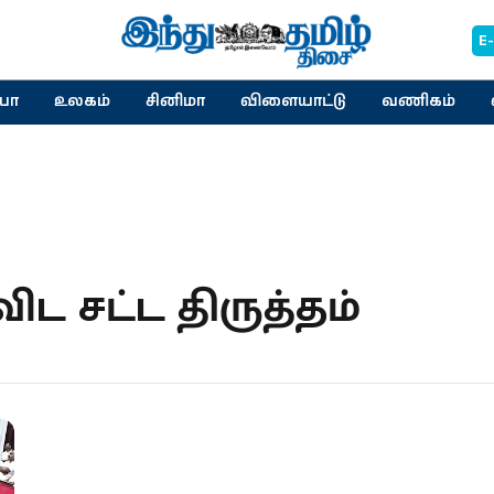
E
யா
உலகம்
சினிமா
விளையாட்டு
வணிகம்
ட சட்ட திருத்தம்