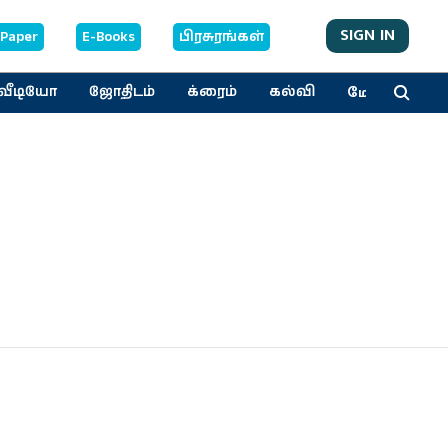
SIGN IN
-Paper
E-Books
பிரசுரங்கள்
மேலும்
வீடியோ
ஜோதிடம்
க்ரைம்
கல்வி