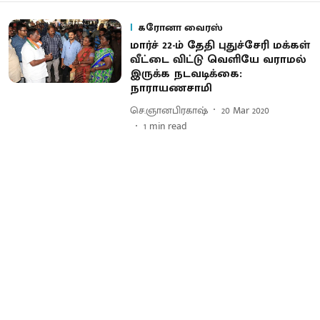
கரோனா வைரஸ்
மார்ச் 22-ம் தேதி புதுச்சேரி மக்கள்
வீட்டை விட்டு வெளியே வராமல்
இருக்க நடவடிக்கை:
நாராயணசாமி
செ.ஞானபிரகாஷ்
20 Mar 2020
1
min read