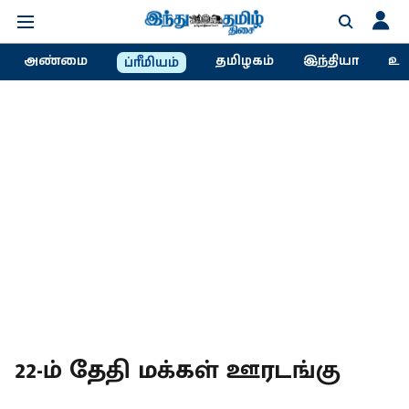
அண்மை
தமிழகம்
இந்தியா
உல
ப்ரீமியம்
22-ம் தேதி மக்கள் ஊரடங்கு