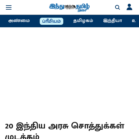
அண்மை
தமிழகம்
இந்தியா
உல
ப்ரீமியம்
20 இந்திய அரசு சொத்துக்கள்
முடக்கம்