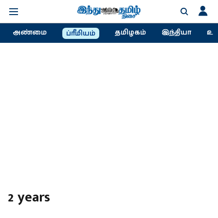
அண்மை
தமிழகம்
இந்தியா
உல
ப்ரீமியம்
2 years