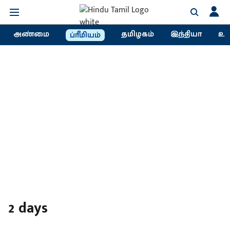
அண்மை
தமிழகம்
இந்தியா
உல
ப்ரீமியம்
2 days