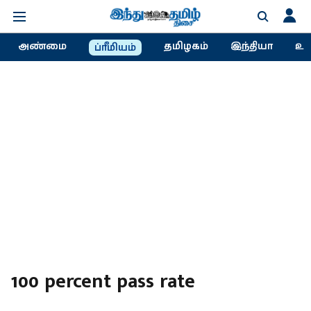
அண்மை
தமிழகம்
இந்தியா
உல
ப்ரீமியம்
100 percent pass rate