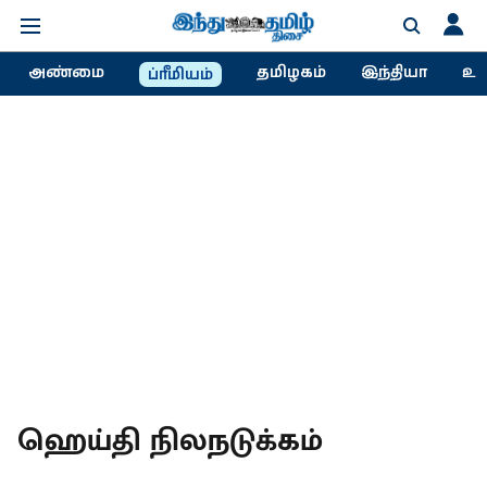
அண்மை
தமிழகம்
இந்தியா
உல
ப்ரீமியம்
ஹெய்தி நிலநடுக்கம்