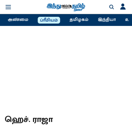
அண்மை
தமிழகம்
இந்தியா
உல
ப்ரீமியம்
ஹெச். ராஜா