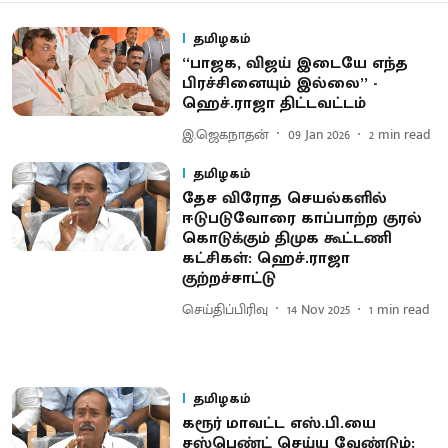
தமிழகம்
‘‘பாஜக, விஜய் இடையே எந்த
பிரச்சினையும் இல்லை’’ -
ஹெச்.ராஜா திட்டவட்டம்
இ.ஜெகநாதன்
09 Jan 2026
2
min read
தமிழகம்
தேச விரோத செயல்களில்
ஈடுபடுவோரை காப்பாற்ற குரல்
கொடுக்கும் திமுக கூட்டணி
கட்சிகள்: ஹெச்.ராஜா
குற்றச்சாட்டு
செய்திப்பிரிவு
14 Nov 2025
1
min read
தமிழகம்
கரூர் மாவட்ட எஸ்.பி.யை
சஸ்பெண்ட் செய்ய வேண்டும்: