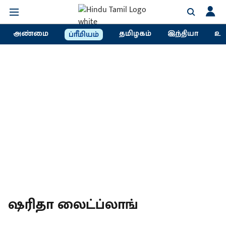
அண்மை
தமிழகம்
இந்தியா
உல
ப்ரீமியம்
ஷரிதா லைட்ப்லாங்