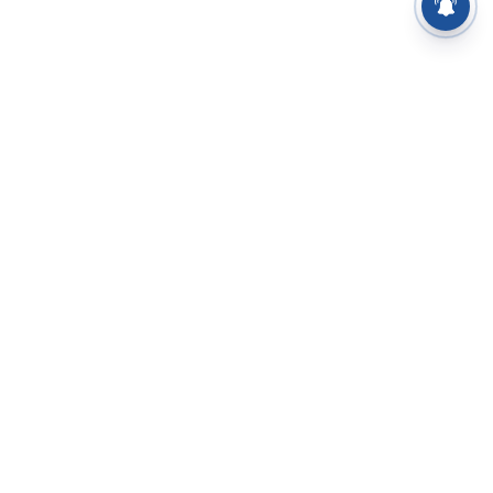
⌄
செய்திகள்