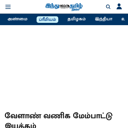
அண்மை
தமிழகம்
இந்தியா
உல
ப்ரீமியம்
வேளாண் வணிக மேம்பாட்டு
இயக்கம்