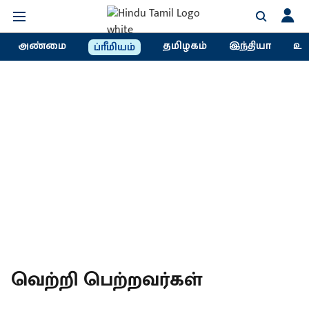
அண்மை
தமிழகம்
இந்தியா
உல
ப்ரீமியம்
வெற்றி பெற்றவர்கள்