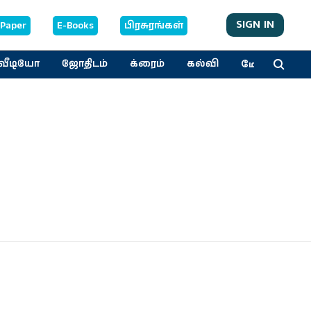
SIGN IN
-Paper
E-Books
பிரசுரங்கள்
மேலும்
வீடியோ
ஜோதிடம்
க்ரைம்
கல்வி