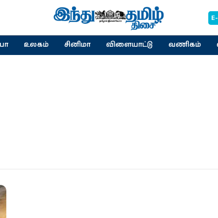
E
யா
உலகம்
சினிமா
விளையாட்டு
வணிகம்