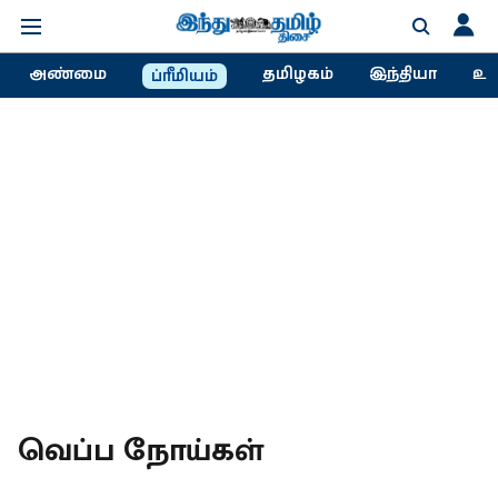
அண்மை
தமிழகம்
இந்தியா
உல
ப்ரீமியம்
வெப்ப நோய்கள்