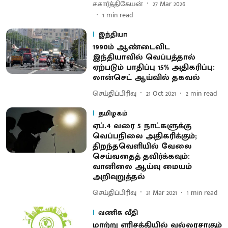
ச.கார்த்திகேயன்
27 Mar 2026
1
min read
இந்தியா
1990ம் ஆண்டைவிட
இந்தியாவில் வெப்பத்தால்
ஏற்படும் பாதிப்பு 15% அதிகரிப்பு:
லான்செட் ஆய்வில் தகவல்
செய்திப்பிரிவு
21 Oct 2021
2
min read
தமிழகம்
ஏப்.4 வரை 5 நாட்களுக்கு
வெப்பநிலை அதிகரிக்கும்;
திறந்தவெளியில் வேலை
செய்வதைத் தவிர்க்கவும்:
வானிலை ஆய்வு மையம்
அறிவுறுத்தல்
செய்திப்பிரிவு
31 Mar 2021
1
min read
வணிக வீதி
மாற்று எரிசக்தியில் வல்லரசாகும்