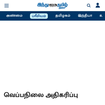
அண்மை
தமிழகம்
இந்தியா
உல
ப்ரீமியம்
வெப்பநிலை அதிகரிப்பு