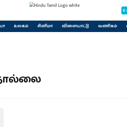
E
யா
உலகம்
சினிமா
விளையாட்டு
வணிகம்
தொல்லை