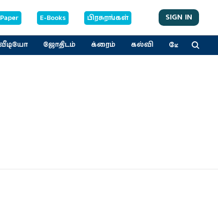
SIGN IN
-Paper
E-Books
பிரசுரங்கள்
மேலும்
வீடியோ
ஜோதிடம்
க்ரைம்
கல்வி