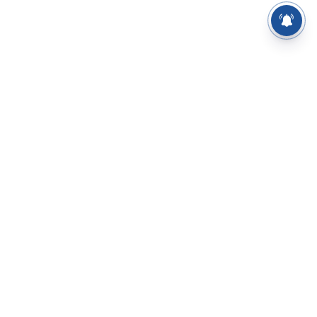
⌄
செய்திகள்
⌄
சிறப்புப் பக்கம்
⌄
சினிமா