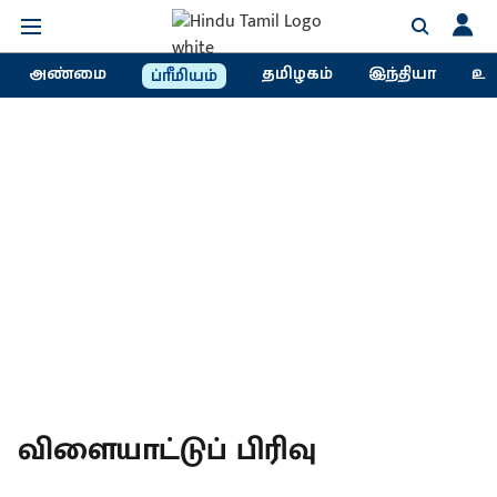
அண்மை
தமிழகம்
இந்தியா
உல
ப்ரீமியம்
விளையாட்டுப் பிரிவு