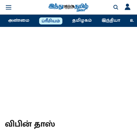
அண்மை
தமிழகம்
இந்தியா
உல
ப்ரீமியம்
விபின் தாஸ்